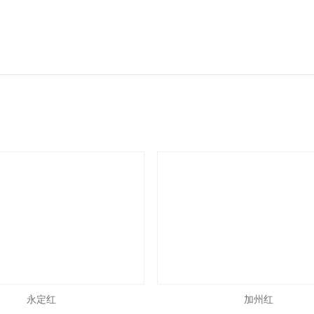
永定红
加州红