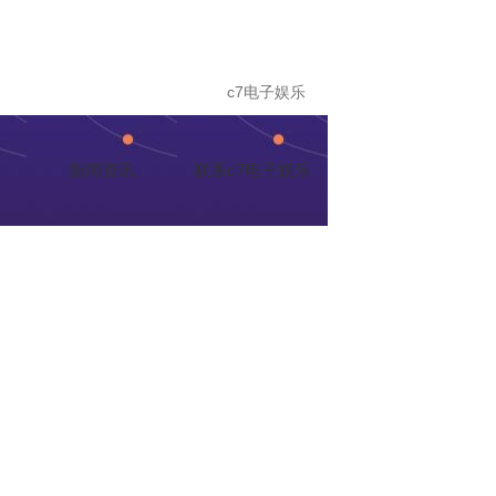
0595-85765678
c7电子娱乐
|
新闻资讯
联系c7电子娱乐