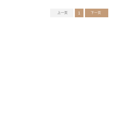
上一页
1
下一页