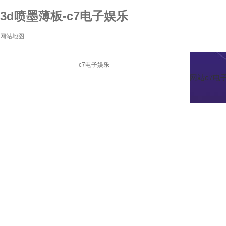
3d喷墨薄板-c7电子娱乐
网站地图
欢迎您访问，晋江腾达陶瓷有限公司 - 官方网站！
c7电子娱乐
网站c7电