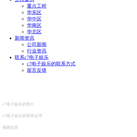
重点工程
华东区
华中区
华南区
华北区
新闻资讯
公司新闻
行业资讯
联系c7电子娱乐
c7电子娱乐的联系方式
留言反馈
关于c7电子娱乐
c7电子娱乐的简介
c7电子娱乐的荣誉证书
视频欣赏