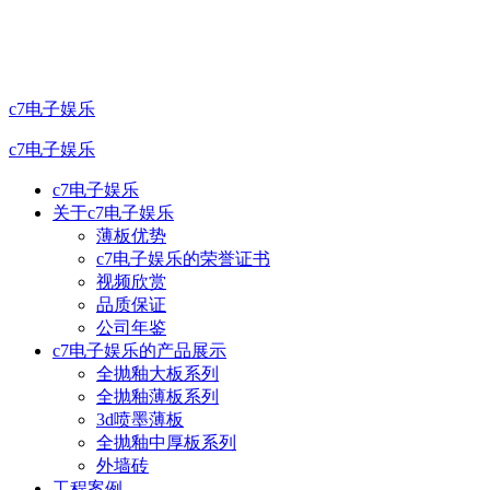
0595-85765678
欢迎您访问，晋江腾达陶瓷有限公司 - 官方网站！
c7电子娱乐
|
c7电子娱乐
c7电子娱乐
关于c7电子娱乐
薄板优势
c7电子娱乐的荣誉证书
视频欣赏
品质保证
公司年鉴
c7电子娱乐的产品展示
全抛釉大板系列
全抛釉薄板系列
3d喷墨薄板
全抛釉中厚板系列
外墙砖
工程案例