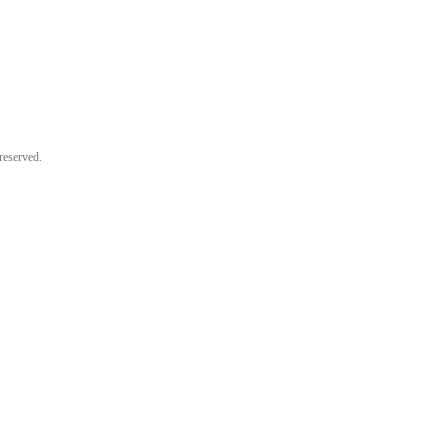
served.