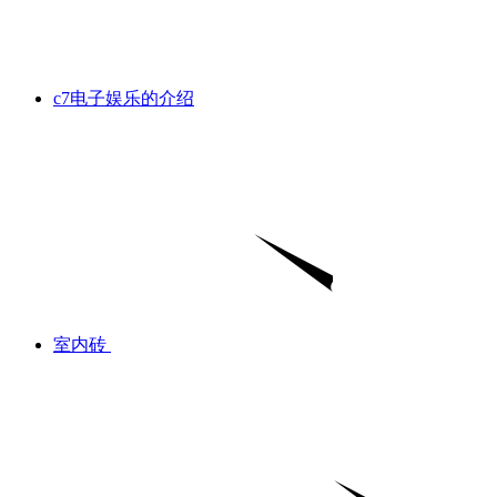
c7电子娱乐的介绍
室内砖