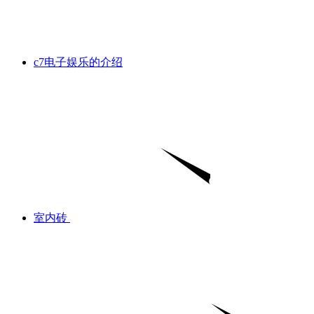
c7电子娱乐的介绍
室内砖