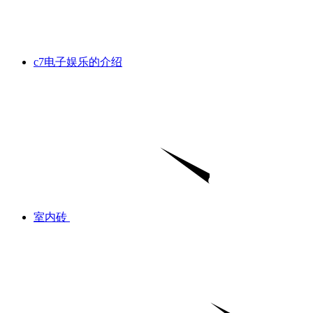
c7电子娱乐的介绍
室内砖