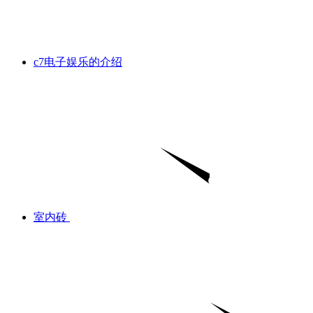
c7电子娱乐的介绍
室内砖