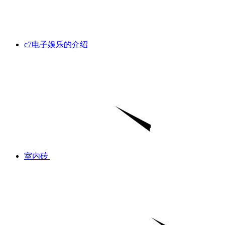
c7电子娱乐的介绍
室内砖