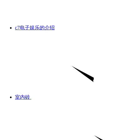
c7电子娱乐的介绍
室内砖