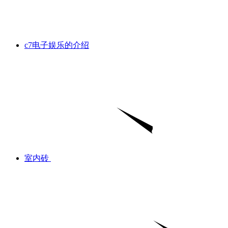
c7电子娱乐的介绍
室内砖