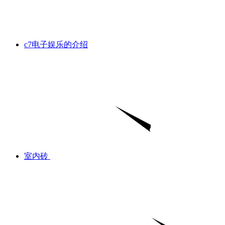
c7电子娱乐的介绍
室内砖