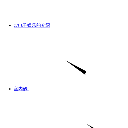
c7电子娱乐的介绍
室内砖