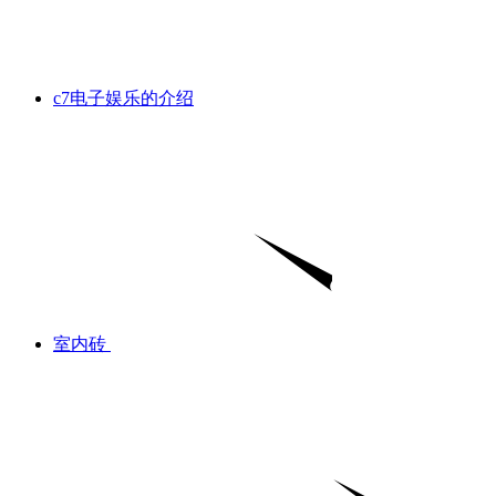
c7电子娱乐的介绍
室内砖