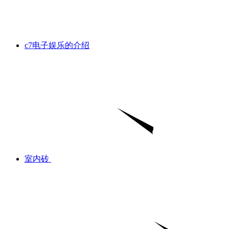
c7电子娱乐的介绍
室内砖