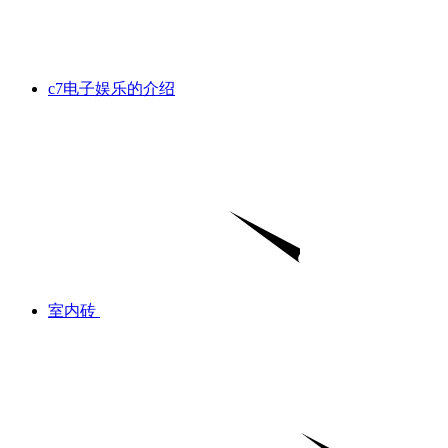
c7电子娱乐的介绍
室内砖