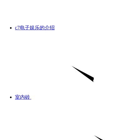
c7电子娱乐的介绍
室内砖