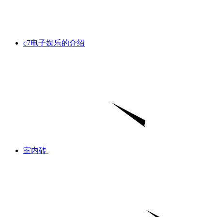
c7电子娱乐的介绍
室内砖