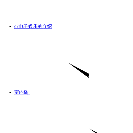
c7电子娱乐的介绍
室内砖