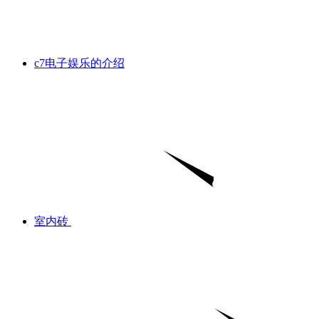
c7电子娱乐的介绍
室内砖