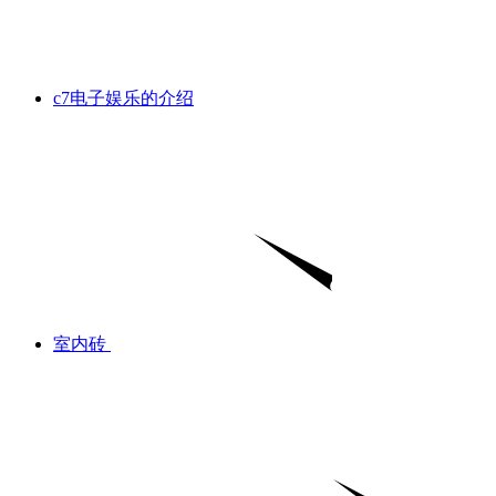
c7电子娱乐的介绍
室内砖