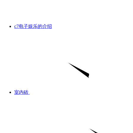
c7电子娱乐的介绍
室内砖