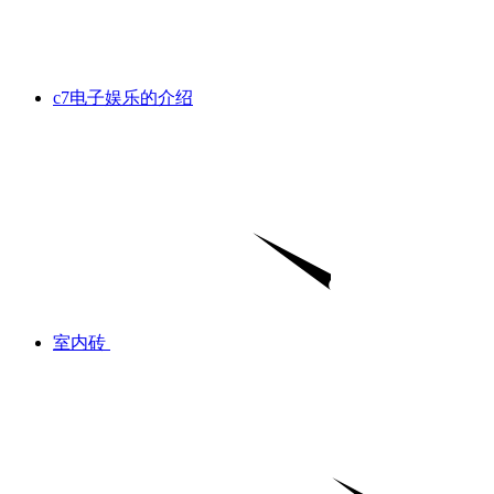
c7电子娱乐的介绍
室内砖