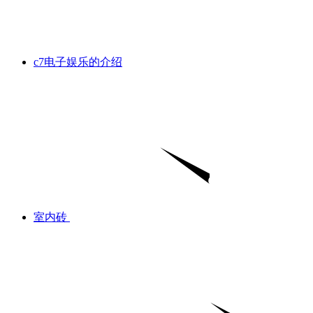
c7电子娱乐的介绍
室内砖