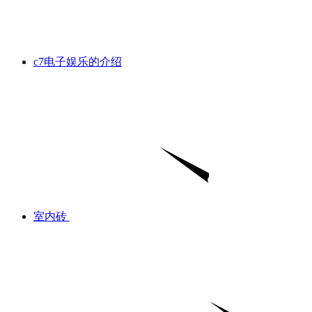
c7电子娱乐的介绍
室内砖