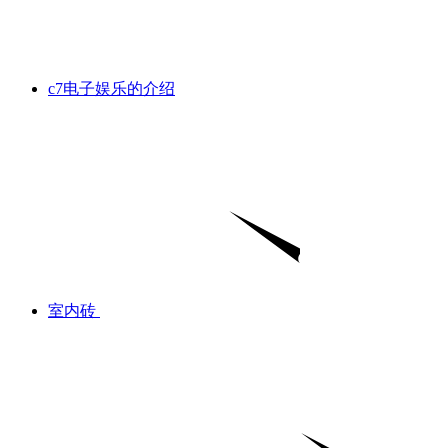
c7电子娱乐的介绍
室内砖