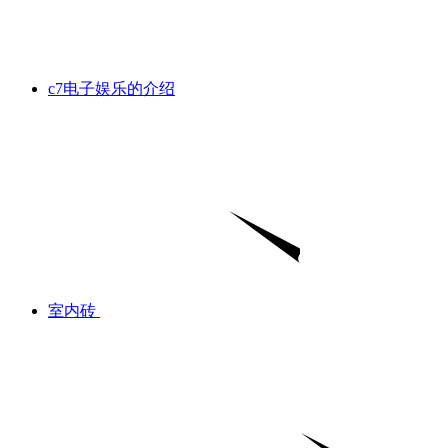
c7电子娱乐的介绍
室内砖