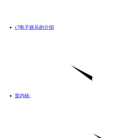
c7电子娱乐的介绍
室内砖