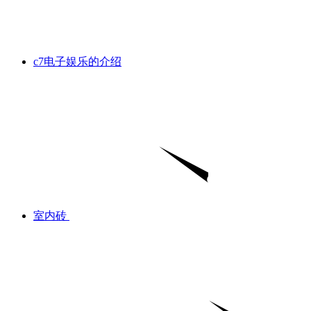
c7电子娱乐的介绍
室内砖