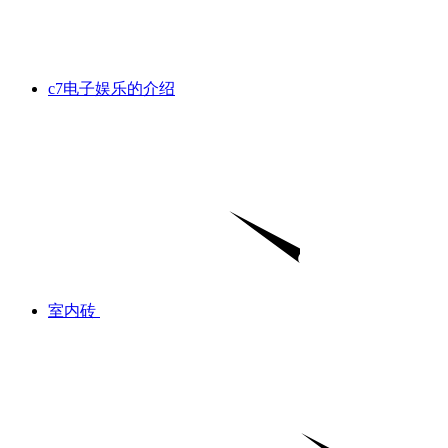
c7电子娱乐的介绍
室内砖