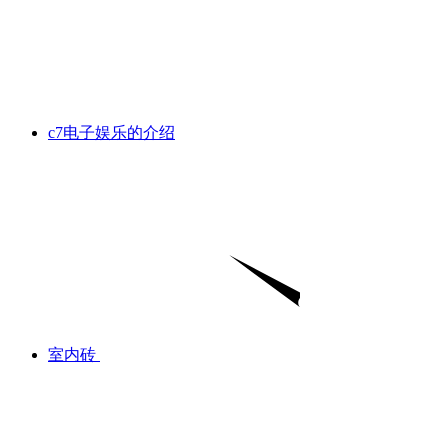
c7电子娱乐的介绍
室内砖