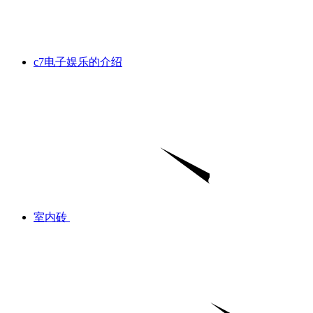
c7电子娱乐的介绍
室内砖