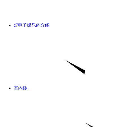
c7电子娱乐的介绍
室内砖