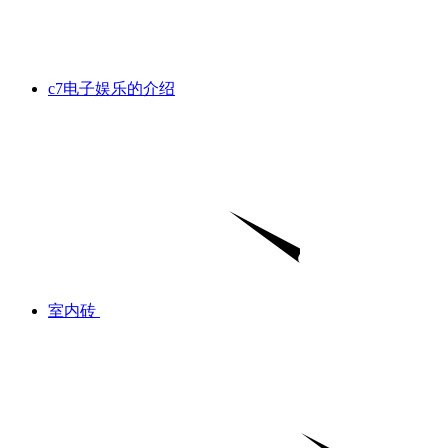
c7电子娱乐的介绍
室内砖