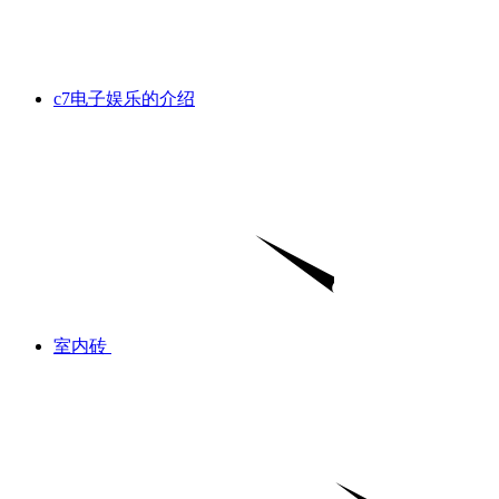
c7电子娱乐的介绍
室内砖