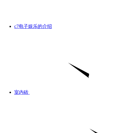
c7电子娱乐的介绍
室内砖