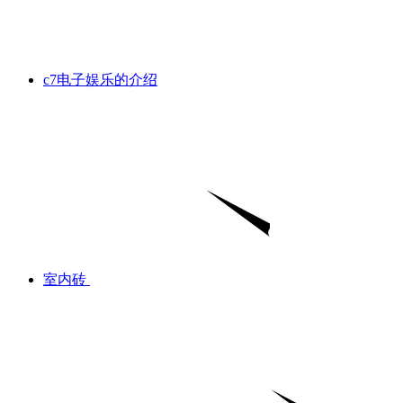
c7电子娱乐的介绍
室内砖