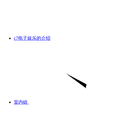
c7电子娱乐的介绍
室内砖