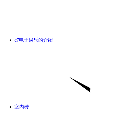
c7电子娱乐的介绍
室内砖