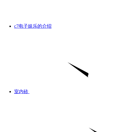
c7电子娱乐的介绍
室内砖