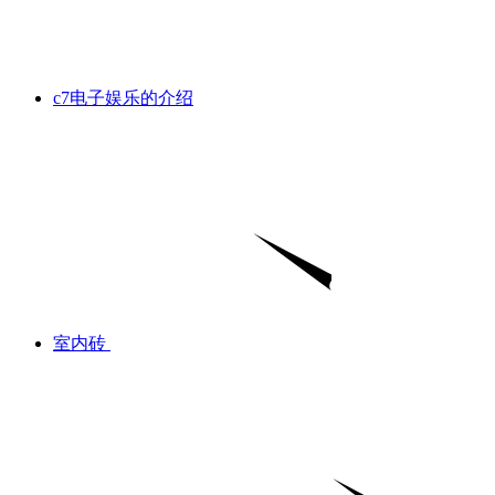
c7电子娱乐的介绍
室内砖