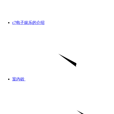
c7电子娱乐的介绍
室内砖