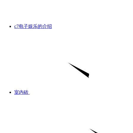
c7电子娱乐的介绍
室内砖