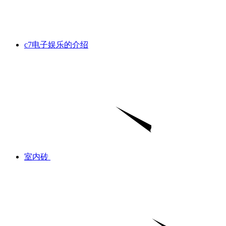
c7电子娱乐的介绍
室内砖