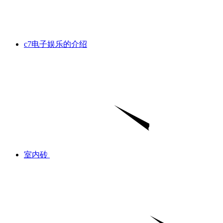
c7电子娱乐的介绍
室内砖